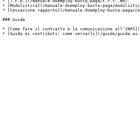
* [T.F.R.](/manuale-doemploy-busta-paga/t.f.r..md)

* [Modulistica](/manuale-doemploy-busta-paga/modulistic
* [Cessazione rapporto](/manuale-doemploy-busta-paga/ce
### Guide

* [Come fare il contratto e la comunicazione all'INPS](