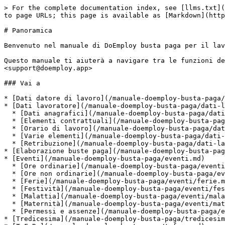
> For the complete documentation index, see [llms.txt](
to page URLs; this page is available as [Markdown](http
# Panoramica

Benvenuto nel manuale di DoEmploy busta paga per il lav
Questo manuale ti aiuterà a navigare tra le funzioni de
<support@doemploy.app>

### Vai a

* [Dati datore di lavoro](/manuale-doemploy-busta-paga/
* [Dati lavoratore](/manuale-doemploy-busta-paga/dati-l
  * [Dati anagrafici](/manuale-doemploy-busta-paga/dati-lavoratore/dati-anagrafici.md)

  * [Elementi contrattuali](/manuale-doemploy-busta-paga/dati-lavoratore/elementi-contrattuali.md)

  * [Orario di lavoro](/manuale-doemploy-busta-paga/dati-lavoratore/orario-di-lavoro.md)

  * [Varie elementi](/manuale-doemploy-busta-paga/dati-lavoratore/varie-elementi.md)

  * [Retribuzione](/manuale-doemploy-busta-paga/dati-lavoratore/retribuzione.md)

* [Elaborazione buste paga](/manuale-doemploy-busta-pag
* [Eventi](/manuale-doemploy-busta-paga/eventi.md)

  * [Ore ordinarie](/manuale-doemploy-busta-paga/eventi/ore-ordinarie.md)

  * [Ore non ordinarie](/manuale-doemploy-busta-paga/eventi/ore-non-ordinarie.md)

  * [Ferie](/manuale-doemploy-busta-paga/eventi/ferie.md)

  * [Festività](/manuale-doemploy-busta-paga/eventi/festivita.md)

  * [Malattia](/manuale-doemploy-busta-paga/eventi/malattia.md)

  * [Maternità](/manuale-doemploy-busta-paga/eventi/maternita.md)

  * [Permessi e assenze](/manuale-doemploy-busta-paga/eventi/permessi-e-assenze.md)

* [Tredicesima](/manuale-doemploy-busta-paga/tredicesim